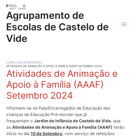
Skip
to
Agrupamento de
content
Escolas de Castelo de
Main
Vide
Men
HOME
UNCATEGORIZED
ATIVIDADES DE ANIMAÇÃO E APOIO À FAMÍLIA (AAAF) SETEMBRO 2024
Atividades de Animação e
Apoio à Família (AAAF)
Setembro 2024
Informam-se os Pais/Encarregados de Educação das
crianças da Educação Pré-escolar que já
frequentam o
Jardim de Infância de Castelo de Vide
, que
as
Atividades de Animação e Apoio à Família (AAAF)
terão
início no dia
10 de Setembro
, com serviço de refeições.