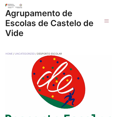
Skip
to
Agrupamento de
content
Escolas de Castelo de
Main
Vide
Men
HOME
UNCATEGORIZED
DESPORTO ESCOLAR