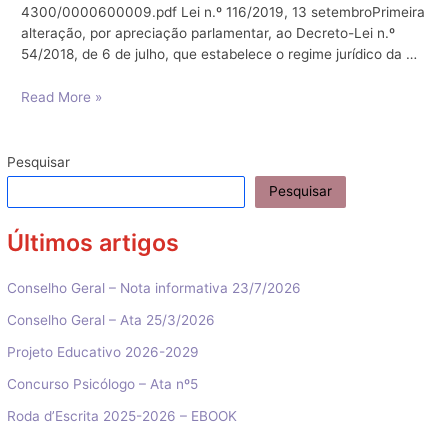
4300/0000600009.pdf Lei n.º 116/2019, 13 setembroPrimeira
alteração, por apreciação parlamentar, ao Decreto-Lei n.º
54/2018, de 6 de julho, que estabelece o regime jurídico da …
EMAEI
Read More »
–
Legislação
e
Pesquisar
Circulares
Pesquisar
Últimos artigos
Conselho Geral – Nota informativa 23/7/2026
Conselho Geral – Ata 25/3/2026
Projeto Educativo 2026-2029
Concurso Psicólogo – Ata nº5
Roda d’Escrita 2025-2026 – EBOOK