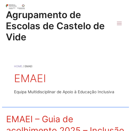
Skip
to
Agrupamento de
content
Escolas de Castelo de
Main
Vide
Men
HOME
EMAEI
EMAEI
Equipa Multidisciplinar de Apoio à Educação Inclusiva
EMAEI – Guia de
acolhimento 2025 – Inclusão