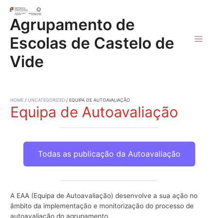
Skip
to
Agrupamento de
content
Escolas de Castelo de
Main
Vide
Men
HOME
UNCATEGORIZED
EQUIPA DE AUTOAVALIAÇÃO
Equipa de Autoavaliação
Todas as publicação da Autoavaliação
A EAA (Equipa de Autoavaliação) desenvolve a sua ação no
âmbito da implementação e monitorização do processo de
autoavaliação do agrupamento.