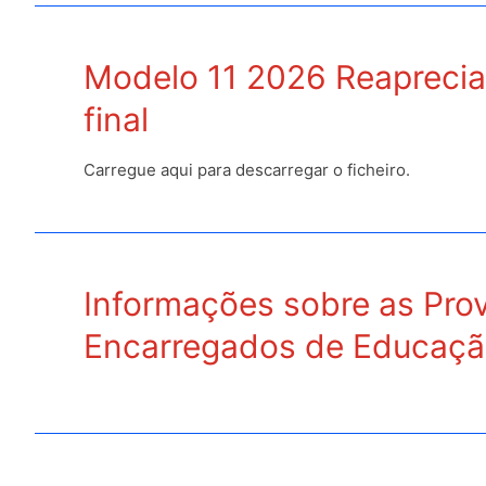
finais
(de
Modelo 11 2026 Reaprecia
2026)
no
final
início
da
Carregue aqui para descarregar o ficheiro.
próxima
semana
Informações sobre as Prov
Encarregados de Educaç