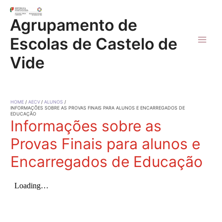
Skip
to
Agrupamento de
content
Escolas de Castelo de
Main
Vide
Men
HOME
AECV
ALUNOS
INFORMAÇÕES SOBRE AS PROVAS FINAIS PARA ALUNOS E ENCARREGADOS DE
EDUCAÇÃO
Informações sobre as
Provas Finais para alunos e
Encarregados de Educação