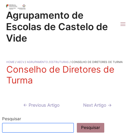
Skip
to
Agrupamento de
content
Escolas de Castelo de
Main
Vide
Men
HOME
AECV
AGRUPAMENTO
ESTRUTURAS
CONSELHO DE DIRETORES DE TURMA
Conselho de Diretores de
Turma
Navegação
←
Previous Artigo
Next Artigo
→
de
artigos
Pesquisar
Pesquisar