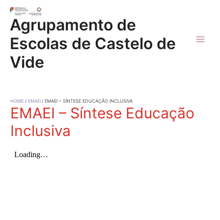
Skip
to
Agrupamento de
content
Escolas de Castelo de
Main
Vide
Men
HOME
EMAEI
EMAEI – SÍNTESE EDUCAÇÃO INCLUSIVA
EMAEI – Síntese Educação
Inclusiva