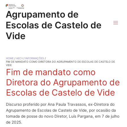
Skip
to
Agrupamento de
content
Escolas de Castelo de
Main
Vide
Men
HOME
AECV
INFORMAÇÕES
FIM DE MANDATO COMO DIRETORA DO AGRUPAMENTO DE ESCOLAS DE CASTELO DE
VIDE
Fim de mandato como
Diretora do Agrupamento de
Escolas de Castelo de Vide
Discurso proferido por Ana Paula Travassos, ex-Diretora do
Agrupamento de Escolas de Castelo de Vide, por ocasião da
tomada de posse do novo Diretor, Luís Pargana, em 7 de julho
de 2025.