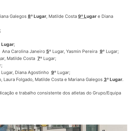
riana Galegos
8
º Lugar
, Matilde Costa
9
º L
ugar
e Diana
;
º Lugar
;
, Ana Carolina Janeiro
5
º Lugar, Yasmin Pereira
9
º Lugar;
gar, Matilde Costa
7
º
Lugar;
;
Lugar, Diana Agostinho
9
º
Lugar;
ro, Laura Folgado, Matilde Costa e Mariana Galegos
3
º Lugar
.
icação e trabalho consistente dos atletas do Grupo/Equipa