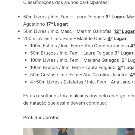
Classificações dos alunos participantes:
50m Livres / Inic. Fem – Laura Folgado
6
º Lugar
, Ma
Agostinho
17º Lugar;
50m Livres / Inic. Masc – Martim Galhofas
12
º Lugar
200m Livres / Inic. Fem – Matilde Costa
4
º Lugar
;
100m Estilos / Inic. Fem – Ana Carolina Janeiro
4
50m Bruços / Inic. Fem – Laura Folgado
3
º Lugar
100m Livres / Inic. Fem – Mariana Galegos
5
º Lu
100m Bruços / Inic. Fem – Laura Folgado
3
º
Lugar
50m Costas / Inic. Fem – Ana Carolina Janeiro
4
º
4x50m Livres / Estafetas / Inic. Fem – Ana Janei
Estes resultados foram alcançados pelo esforço, ded
de natação que assim devem continuar.
Prof. Rui Carrilho