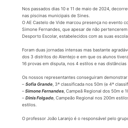
Nos passados dias 10 e 11 de maio de 2024, decorr
nas piscinas municipais de Sines.
O AE Castelo de Vide marcou presença no evento com
Simone Fernandes, que apesar de não pertencerem à
Desporto Escolar, estabelecidos com as suas escol
Foram duas jornadas intensas mas bastante agradáv
dos 3 distritos do Alentejo e em que os alunos tiv
16 provas em disputa, nos 4 estilos e nas distâncias
Os nossos representantes conseguiram demonstrar o
–
Sofia Grande
, 3ª classificada nos 50m (e 4ª class
–
Simone Fernandes
, Campeã Regional dos 50m e 1
–
Dinis Folgado
, Campeão Regional nos 200m estilos
estilos.
O professor João Laranjo é o responsável pelo grup