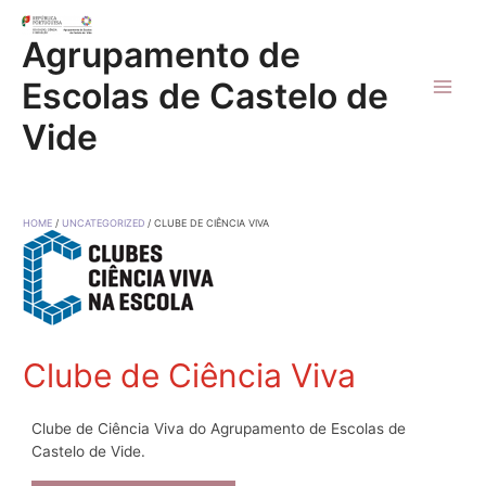
Skip
to
Agrupamento de
content
Escolas de Castelo de
Main
Vide
Men
HOME
UNCATEGORIZED
CLUBE DE CIÊNCIA VIVA
Clube de Ciência Viva
Clube de Ciência Viva do Agrupamento de Escolas de
Castelo de Vide.