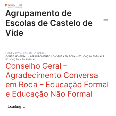
Skip
to
Agrupamento de
content
Escolas de Castelo de
Main
Vide
Men
HOME
AECV
CONSELHO GERAL
CONSELHO GERAL – AGRADECIMENTO CONVERSA EM RODA – EDUCAÇÃO FORMAL E
EDUCAÇÃO NÃO FORMAL
Conselho Geral –
Agradecimento Conversa
em Roda – Educação Formal
e Educação Não Formal