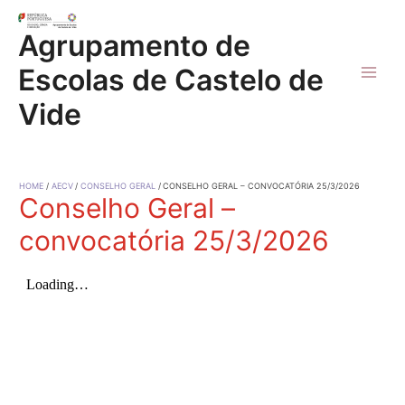
Skip
to
Agrupamento de
content
Escolas de Castelo de
Main
Vide
Men
HOME
AECV
CONSELHO GERAL
CONSELHO GERAL – CONVOCATÓRIA 25/3/2026
Conselho Geral –
convocatória 25/3/2026