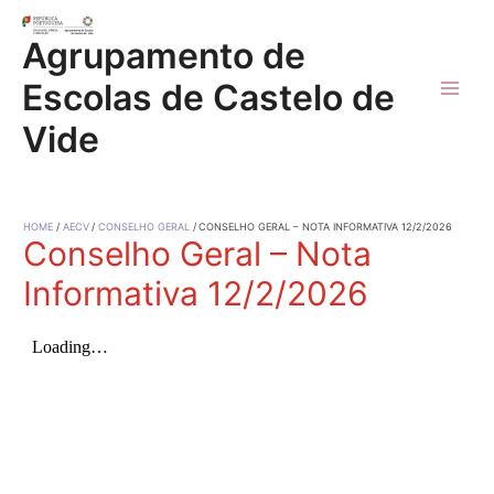
Skip
to
Agrupamento de
content
Escolas de Castelo de
Main
Vide
Men
HOME
AECV
CONSELHO GERAL
CONSELHO GERAL – NOTA INFORMATIVA 12/2/2026
Conselho Geral – Nota
Informativa 12/2/2026