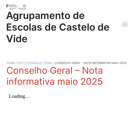
Skip
to
Agrupamento de
content
Escolas de Castelo de
Main
Vide
Men
HOME
AECV
CONSELHO GERAL
CONSELHO GERAL – NOTA INFORMATIVA MAIO 2025
Conselho Geral – Nota
informativa maio 2025