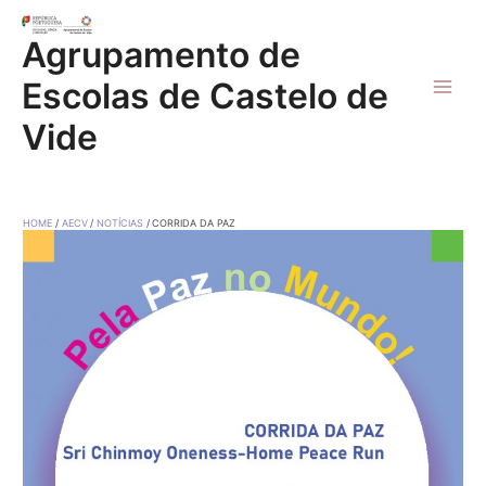
Skip
to
Agrupamento de
content
Escolas de Castelo de
Main
Vide
Men
HOME
AECV
NOTÍCIAS
CORRIDA DA PAZ