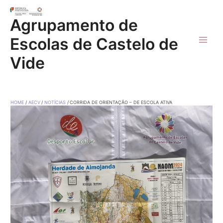
Skip
to
Agrupamento de
content
Escolas de Castelo de
Main
Vide
Men
HOME
AECV
NOTÍCIAS
CORRIDA DE ORIENTAÇÃO – DE ESCOLA ATIVA