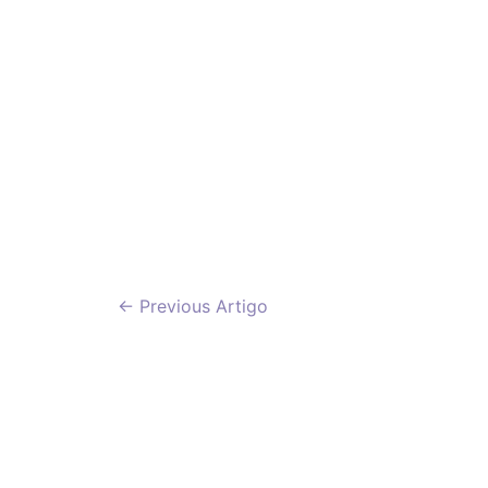
Navegação
←
Previous Artigo
de
artigos