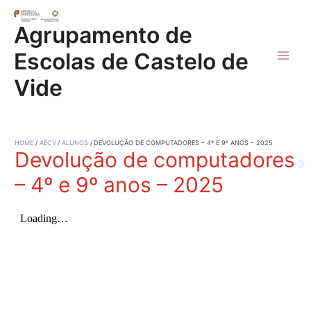
Skip
to
Agrupamento de
content
Escolas de Castelo de
Main
Vide
Men
HOME
AECV
ALUNOS
DEVOLUÇÃO DE COMPUTADORES – 4º E 9º ANOS – 2025
Devolução de computadores
– 4º e 9º anos – 2025