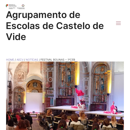
Skip
to
Agrupamento de
content
Escolas de Castelo de
Main
Vide
Men
HOME
AECV
NOTÍCIAS
FESTIVAL BOLINAS – 1ºCEB