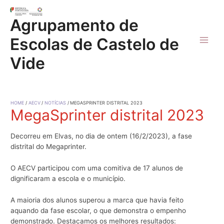
Skip
to
Agrupamento de
content
Escolas de Castelo de
Main
Vide
Men
HOME
AECV
NOTÍCIAS
MEGASPRINTER DISTRITAL 2023
MegaSprinter distrital 2023
Decorreu em Elvas, no dia de ontem (16/2/2023), a fase
distrital do Megaprinter.
O AECV participou com uma comitiva de 17 alunos de
dignificaram a escola e o município.
A maioria dos alunos superou a marca que havia feito
aquando da fase escolar, o que demonstra o empenho
demonstrado. Destacamos os melhores resultados: