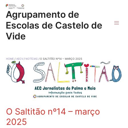
Skip
to
Agrupamento de
content
Escolas de Castelo de
Main
Vide
Men
HOME
AECV
NOTÍCIAS
O SALTITÃO Nº14 – MARÇO 2025
O Saltitão nº14 – março
2025