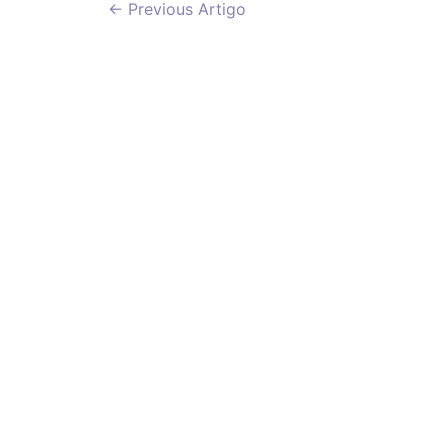
Navegação
←
Previous Artigo
de
artigos