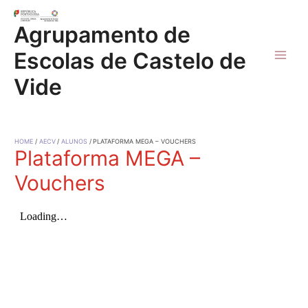
Skip
to
Agrupamento de
content
Escolas de Castelo de
Main
Vide
Men
HOME
AECV
ALUNOS
PLATAFORMA MEGA – VOUCHERS
Plataforma MEGA –
Vouchers