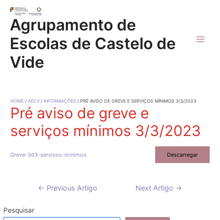
Skip
to
Agrupamento de
content
Escolas de Castelo de
Main
Vide
Men
HOME
AECV
INFORMAÇÕES
PRÉ AVISO DE GREVE E SERVIÇOS MÍNIMOS 3/3/2023
Pré aviso de greve e
serviços mínimos 3/3/2023
Greve-3d3-servicos-minimos
Descarregar
Navegação
←
Previous Artigo
Next Artigo
→
de
artigos
Pesquisar