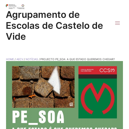
Skip
to
Agrupamento de
content
Escolas de Castelo de
Main
Vide
Men
HOME
AECV
NOTÍCIAS
PROJECTO PE_SOA: A QUE ESTADO QUEREMOS CHEGAR?