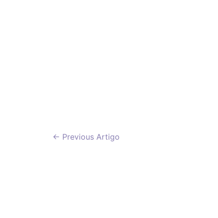
Navegação
←
Previous Artigo
de
artigos