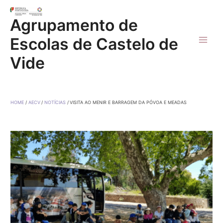
Skip
to
Agrupamento de
content
Escolas de Castelo de
Main
Vide
Men
HOME
AECV
NOTÍCIAS
VISITA AO MENIR E BARRAGEM DA PÓVOA E MEADAS