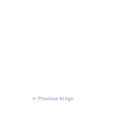
Navegação
←
Previous Artigo
de
artigos