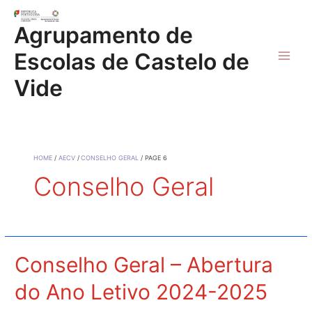
Skip
to
Agrupamento de
content
Escolas de Castelo de
Main
Vide
Men
HOME
AECV
CONSELHO GERAL
PAGE 6
Conselho Geral
Conselho Geral – Abertura
do Ano Letivo 2024-2025