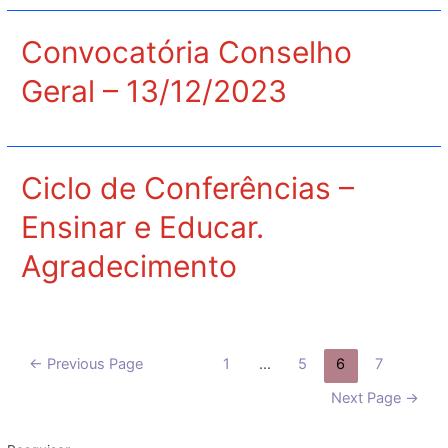
Convocatória Conselho
Geral – 13/12/2023
Ciclo de Conferências –
Ensinar e Educar.
Agradecimento
Paginação
←
Previous Page
1
…
5
6
7
dos
Next Page
→
conteúdos