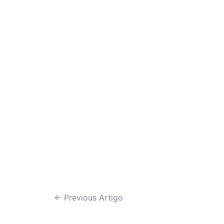
Navegação
←
Previous Artigo
de
artigos