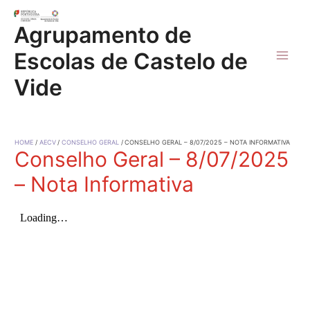
Skip
to
Agrupamento de
content
Escolas de Castelo de
Main
Vide
Men
HOME
AECV
CONSELHO GERAL
CONSELHO GERAL – 8/07/2025 – NOTA INFORMATIVA
Conselho Geral – 8/07/2025
– Nota Informativa