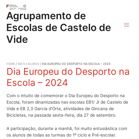
Skip
to
Agrupamento de
content
Escolas de Castelo de
Main
Vide
Men
HOME
AECV
ALUNOS
DIA EUROPEU DO DESPORTO NA ESCOLA – 2024
Dia Europeu do Desporto na
Escola – 2024
Com o intuito de comemorar o Dia Europeu do Desporto na
Escola, foram dinamizadas nas escolas EB1/ JI de Castelo de
Vide e EB 2,3 Garcia d’Orta, atividades de Gincana de
Bicicletas, na passada sexta-feira, dia 27 de setembro.
A participação, durante a manhã, foi muito entusiástica com
os alunos de todas as turmas do 1º ciclo e Pré-escolar.