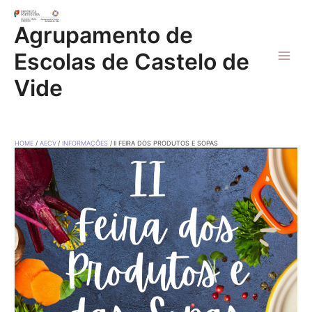
Skip
to
Agrupamento de
content
Escolas de Castelo de
Main
Vide
Men
HOME
AECV
INFORMAÇÕES
II FEIRA DOS PRODUTOS E SOPAS