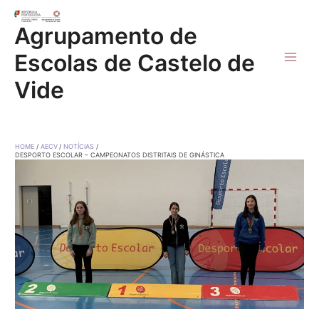
Skip
to
Agrupamento de
content
Escolas de Castelo de
Main
Vide
Men
HOME
AECV
NOTÍCIAS
DESPORTO ESCOLAR – CAMPEONATOS DISTRITAIS DE GINÁSTICA