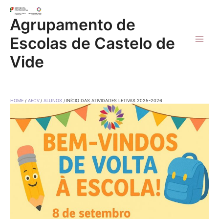
Skip
to
Agrupamento de
content
Escolas de Castelo de
Main
Vide
Men
HOME
AECV
ALUNOS
INÍCIO DAS ATIVIDADES LETIVAS 2025-2026