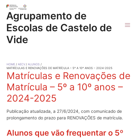
Skip
to
Agrupamento de
content
Escolas de Castelo de
Main
Vide
Men
HOME
AECV
ALUNOS
MATRÍCULAS E RENOVAÇÕES DE MATRÍCULA – 5º A 10º ANOS – 2024-2025
Matrículas e Renovações de
Matrícula – 5º a 10º anos –
2024-2025
Publicação atualizada, a 27/6/2024, com comunicado de
prolongamento do prazo para RENOVAÇÕES de matrícula.
Alunos que vão frequentar o 5º