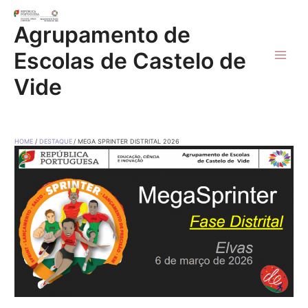
Skip
to
Agrupamento de
content
Escolas de Castelo de
Main
Vide
Men
HOME
DESTAQUE
MEGA SPRINTER DISTRITAL 2026