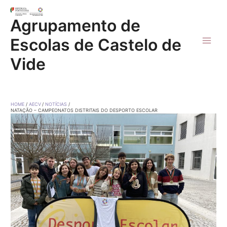
Skip
to
Agrupamento de
content
Escolas de Castelo de
Main
Vide
Men
HOME
AECV
NOTÍCIAS
NATAÇÃO – CAMPEONATOS DISTRITAIS DO DESPORTO ESCOLAR