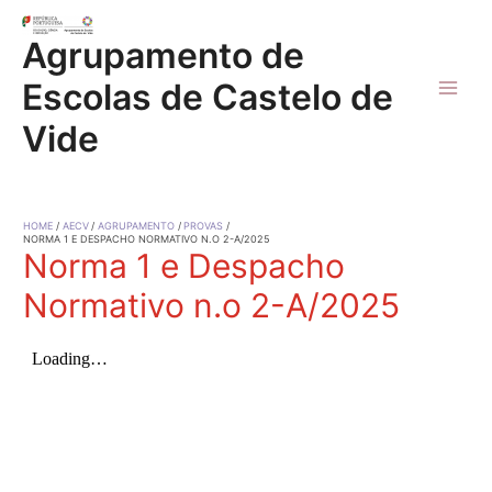
Skip
to
Agrupamento de
content
Escolas de Castelo de
Main
Vide
Men
HOME
AECV
AGRUPAMENTO
PROVAS
NORMA 1 E DESPACHO NORMATIVO N.O 2-A/2025
Norma 1 e Despacho
Normativo n.o 2-A/2025