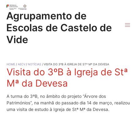
Skip
to
Agrupamento de
content
Escolas de Castelo de
Main
Vide
Men
HOME
AECV
NOTÍCIAS
VISITA DO 3ºB À IGREJA DE STª Mª DA DEVESA
Visita do 3ºB à Igreja de Stª
Mª da Devesa
A turma do 3ºB, no âmbito do projeto “Árvore dos
Patrimónios”, na manhã do passado dia 14 de março, realizou
uma visita de estudo à Igreja de Stª Mª da Devesa.