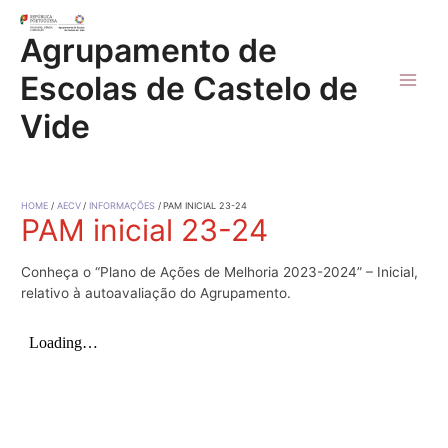
Skip
to
Agrupamento de
content
Escolas de Castelo de
Main
Vide
Men
HOME
AECV
INFORMAÇÕES
PAM INICIAL 23-24
PAM inicial 23-24
Conheça o “Plano de Ações de Melhoria 2023-2024” – Inicial,
relativo à autoavaliação do Agrupamento.