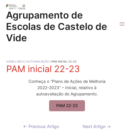
Skip
to
Agrupamento de
content
Escolas de Castelo de
Main
Vide
Men
HOME
AECV
AUTOAVALIAÇÃO
PAM INICIAL 22-23
PAM inicial 22-23
Conheça o “Plano de Ações de Melhoria
2022-2023” – Inicial, relativo à
autoavaliação do Agrupamento.
PAM 22-23
Navegação
←
Previous Artigo
Next Artigo
→
de