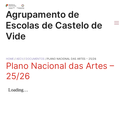
Skip
to
Agrupamento de
content
Escolas de Castelo de
Main
Vide
Men
HOME
AECV
DOCUMENTOS
PLANO NACIONAL DAS ARTES – 25/26
Plano Nacional das Artes –
25/26