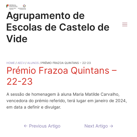
Skip
to
Agrupamento de
content
Escolas de Castelo de
Main
Vide
Men
HOME
AECV
ALUNOS
PRÉMIO FRAZOA QUINTANS – 22-23
Prémio Frazoa Quintans –
22-23
A sessão de homenagem à aluna Maria Matilde Carvalho,
vencedora do prémio referido, terá lugar em janeiro de 2024,
em data a definir e divulgar.
Navegação
←
Previous Artigo
Next Artigo
→
de