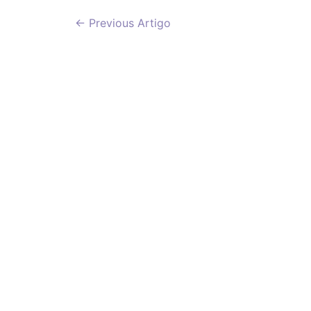
Navegação
←
Previous Artigo
de
artigos