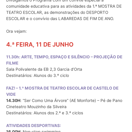
Divulgamos o Programa com um convite especial à
comunidade educativa para as atividades da 1.ª MOSTRA DE
TEATRO ESCOLAR, as demonstrações do DESPORTO
ESCOLAR e o convívio das LABAREDAS DE FIM DE ANO.
Ora vejam:
4.ª FEIRA, 11 DE JUNHO
11.30h: ARTE, TEMPO, ESPAÇO E SILÊNCIO – PROJEÇÃO DE
FILME
Sala Polivalente da EB 2,3 Garcia d’Orta
Destinatários: Alunos do 3.º ciclo
FAZ! – 1.ª MOSTRA DE TEATRO ESCOLAR DE CASTELO DE
VIDE
14.30H
: “Ser Como Uma Árvore” (AE Monforte) – Pé de Pano
Cineteatro Mouzinho da Silveira
Destinatários: Alunos dos 2.º e 3.º ciclos
ATIVIDADES DESPORTIVAS:
16.00H
: Non-stop swimming