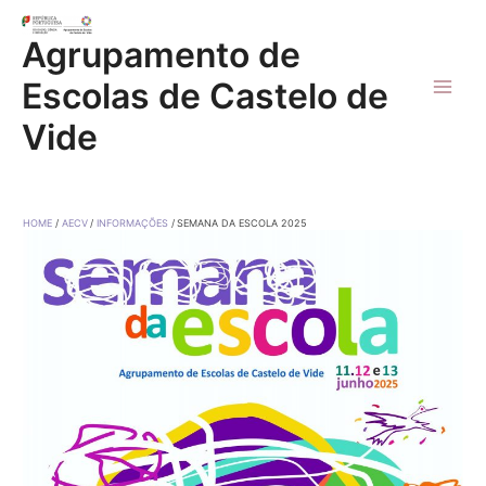
Skip
to
Agrupamento de
content
Escolas de Castelo de
Main
Vide
Men
HOME
AECV
INFORMAÇÕES
SEMANA DA ESCOLA 2025