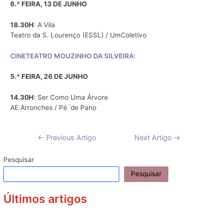
6.ª FEIRA, 13 DE JUNHO
18.30H
: A Vila
Teatro da S. Lourenço (ESSL) / UmColetivo
CINETEATRO MOUZINHO DA SILVEIRA:
5.ª FEIRA, 26 DE JUNHO
14.30H
: Ser Como Uma Árvore
AE Arronches / Pé´de Pano
Navegação
←
Previous Artigo
Next Artigo
→
de
artigos
Pesquisar
Pesquisar
Últimos artigos