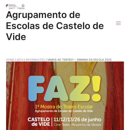
Skip
to
Agrupamento de
content
Escolas de Castelo de
Main
Vide
Men
HOME
AECV
INFORMAÇÕES
VAMOS AO TEATRO? – SEMANA DA ESCOLA 2025