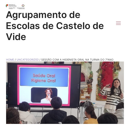
Skip
to
Agrupamento de
content
Escolas de Castelo de
Main
Vide
Men
HOME
UNCATEGORIZED
SESSÃO COM A HIGIENISTA ORAL NA TURMA DO 7°ANO