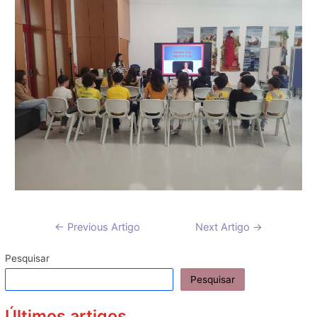
Navegação
←
Previous Artigo
Next Artigo
→
de
artigos
Pesquisar
Pesquisar
Últimos artigos